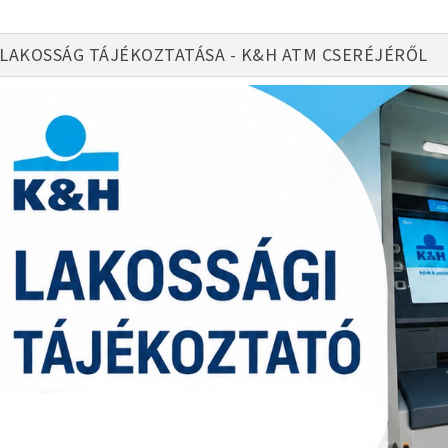
LAKOSSÁG TÁJÉKOZTATÁSA - K&H ATM CSERÉJÉRŐL