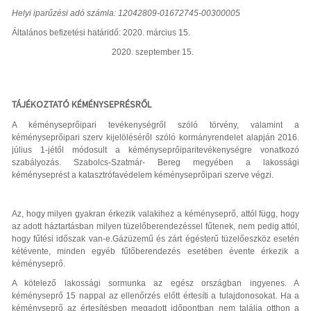
Helyi iparűzési adó számla: 12042809-01672745-00300005
Általános befizetési határidő: 2020. március 15.
2020. szeptember 15.
TÁJÉKOZTATÓ KÉMÉNYSEPRÉSRŐL
A kéményseprőipari tevékenységről szóló törvény, valamint a
kéményseprőipari szerv kijelöléséről szóló kormányrendelet alapján 2016.
július 1-jétől módosult a kéményseprőiparitevékenységre vonatkozó
szabályozás. Szabolcs-Szatmár- Bereg megyében a lakossági
kéményseprést a katasztrófavédelem kéményseprőipari szerve végzi.
Az, hogy milyen gyakran érkezik valakihez a kéményseprő, attól függ, hogy
az adott háztartásban milyen tüzelőberendezéssel fűtenek, nem pedig attól,
hogy fűtési időszak van-e.Gázüzemű és zárt égésterű tüzelőeszköz esetén
kétévente, minden egyéb fűtőberendezés esetében évente érkezik a
kéményseprő.
A kötelező lakossági sormunka az egész országban ingyenes. A
kéményseprő 15 nappal az ellenőrzés előtt értesíti a tulajdonosokat. Ha a
kéményseprő az értesítésben megadott időpontban nem találja otthon a