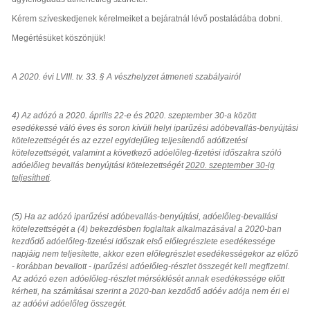
Kérem szíveskedjenek kérelmeiket a bejáratnál lévő postaládába dobni.
Megértésüket köszönjük!
A 2020. évi LVIII. tv. 33. § A vészhelyzet átmeneti szabályairól
4) Az adózó a 2020. április 22-e és 2020. szeptember 30-a között
esedékessé váló éves és soron kívüli helyi iparűzési adóbevallás-benyújtási
kötelezettségét és az ezzel egyidejűleg teljesítendő adófizetési
kötelezettségét, valamint a következő adóelőleg-fizetési időszakra szóló
adóelőleg bevallás benyújtási kötelezettségét
2020. szeptember 30-ig
teljesítheti
.
(5) Ha az adózó iparűzési adóbevallás-benyújtási, adóelőleg-bevallási
kötelezettségét a (4) bekezdésben foglaltak alkalmazásával a 2020-ban
kezdődő adóelőleg-fizetési időszak első előlegrészlete esedékessége
napjáig nem teljesítette, akkor ezen előlegrészlet esedékességekor az előző
- korábban bevallott - iparűzési adóelőleg-részlet összegét kell megfizetni.
Az adózó ezen adóelőleg-részlet mérséklését annak esedékessége előtt
kérheti, ha számításai szerint a 2020-ban kezdődő adóév adója nem éri el
az adóévi adóelőleg összegét.