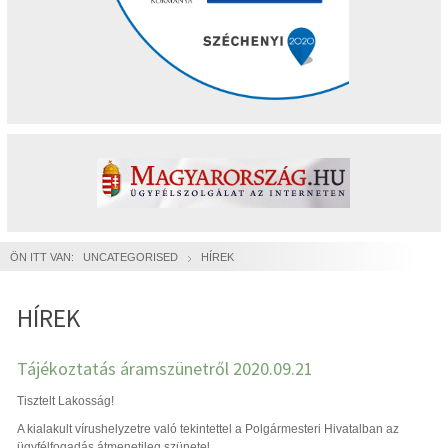
ÖN ITT VAN:
UNCATEGORISED
HÍREK
HÍREK
Tájékoztatás áramszünetről 2020.09.21
Tisztelt Lakosság!
A kialakult vírushelyzetre való tekintettel a Polgármesteri Hivatalban az
ügyfélfogadás átmenetileg szünetel.