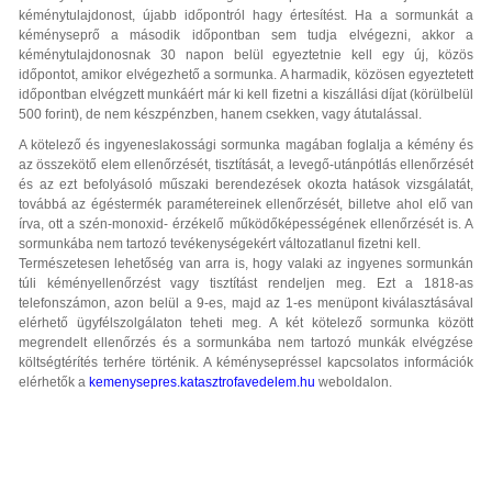
kéménytulajdonost, újabb időpontról hagy értesítést. Ha a sormunkát a
kéményseprő a második időpontban sem tudja elvégezni, akkor a
kéménytulajdonosnak 30 napon belül egyeztetnie kell egy új, közös
időpontot, amikor elvégezhető a sormunka. A harmadik, közösen egyeztetett
időpontban elvégzett munkáért már ki kell fizetni a kiszállási díjat (körülbelül
500 forint), de nem készpénzben, hanem csekken, vagy átutalással.
A kötelező és ingyeneslakossági sormunka magában foglalja a kémény és
az összekötő elem ellenőrzését, tisztítását, a levegő-utánpótlás ellenőrzését
és az ezt befolyásoló műszaki berendezések okozta hatások vizsgálatát,
továbbá az égéstermék paramétereinek ellenőrzését, billetve ahol elő van
írva, ott a szén-monoxid- érzékelő működőképességének ellenőrzését is. A
sormunkába nem tartozó tevékenységekért változatlanul fizetni kell.
Természetesen lehetőség van arra is, hogy valaki az ingyenes sormunkán
túli kéményellenőrzést vagy tisztítást rendeljen meg. Ezt a 1818-as
telefonszámon, azon belül a 9-es, majd az 1-es menüpont kiválasztásával
elérhető ügyfélszolgálaton teheti meg. A két kötelező sormunka között
megrendelt ellenőrzés és a sormunkába nem tartozó munkák elvégzése
költségtérítés terhére történik. A kéménysepréssel kapcsolatos információk
elérhetők a
kemenysepres.katasztrofavedelem.hu
weboldalon.