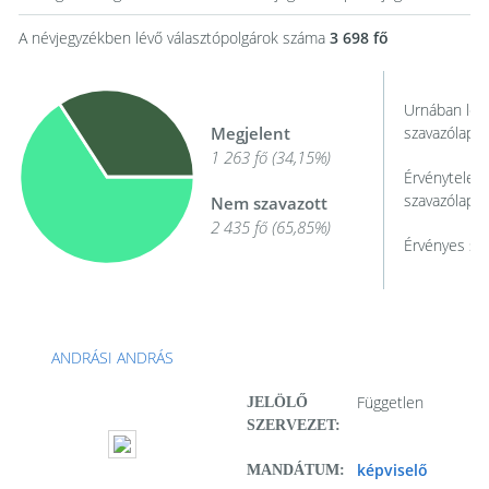
A névjegyzékben lévő választópolgárok száma
3 698 fő
Urnában lévő
Megjelent
szavazólapo
1 263 fő (34,15%)
Érvénytelen,
szavazólapo
Nem szavazott
2 435 fő (65,85%)
Érvényes sz
ANDRÁSI ANDRÁS
Független
JELÖLŐ
SZERVEZET:
képviselő
MANDÁTUM: