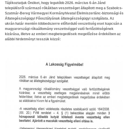
Tájékoztatjuk Önöket, hogy legutóbb 2026. március 6-án Jánd
településről származó rókákban veszettséget állapított meg a Szabolcs-
Szatmár-Bereg Vármegyei Kormányhivatal Élelmiszerlánc-biztonsági és
Állategészségügyi Főosztályának állategészségügyi szolgálata. Az
ukrán határ mentén többedszerre előforduló veszettség eset kapcsán a
magyarországi rókaállomány veszettséggel való fertőzöttségének
kizárása, illetve az emberi megbetegedések megelőzése érdekében az
alábbi hirdetményt tesszük közzé: