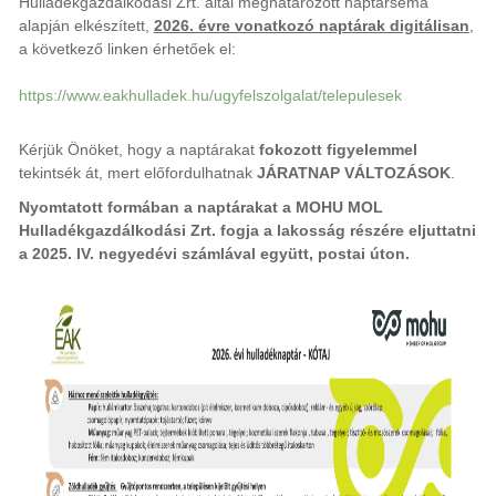
Hulladékgazdálkodási Zrt. által meghatározott naptárséma
alapján elkészített,
2026. évre vonatkozó naptárak digitálisan
,
a következő linken érhetőek el:
https://www.eakhulladek.hu/ugyfelszolgalat/telepulesek
Kérjük Önöket, hogy a naptárakat
fokozott figyelemmel
tekintsék át, mert előfordulhatnak
JÁRATNAP VÁLTOZÁSOK
.
Nyomtatott formában a naptárakat a MOHU MOL
Hulladékgazdálkodási Zrt. fogja a lakosság részére eljuttatni
a 2025. IV. negyedévi számlával együtt, postai úton.