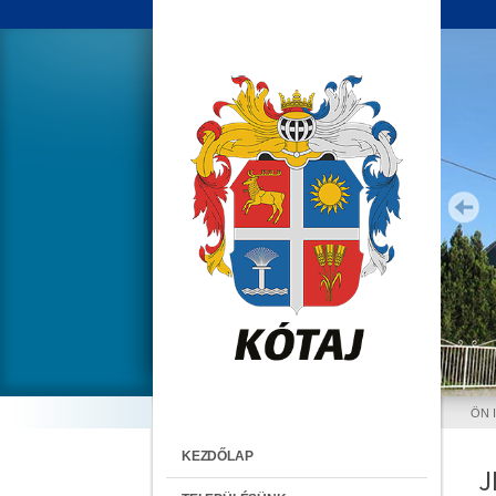
ÖN 
KEZDŐLAP
J