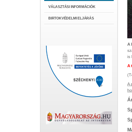
VÁLASZTÁSI INFORMÁCIÓK
BIRTOKVÉDELMI ELJÁRÁS
A 
sz
is
A 
(T
A 
ho
Á
Sp
Sp
Ma