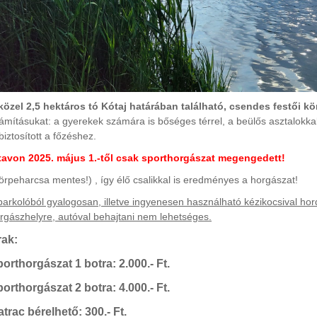
közel 2,5 hektáros tó Kótaj határában található, csendes festői k
ámításukat: a gyerekek számára is bőséges térrel, a beülős asztalokkal
 biztosított a főzéshez.
tavon 2025. május 1.-től csak sporthorgászat megengedett!
örpeharcsa mentes!) , így élő csalikkal is eredményes a horgászat!
parkolóból gyalogosan, illetve ingyenesen használható kézikocsival hord
rgászhelyre, autóval behajtani nem lehetséges.
rak:
orthorgászat 1 botra: 2.000.- Ft.
orthorgászat 2 botra: 4.000.- Ft.
trac bérelhető: 300.- Ft.